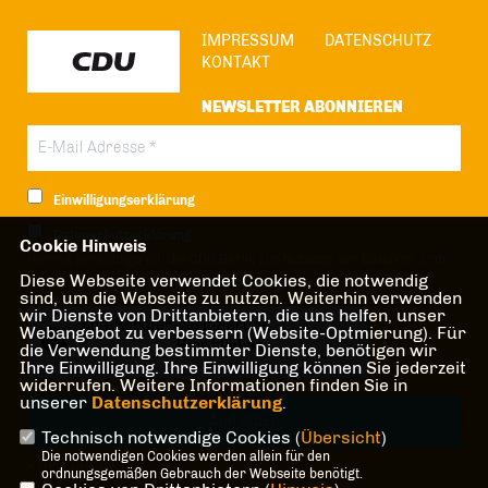
IMPRESSUM
DATENSCHUTZ
KONTAKT
NEWSLETTER ABONNIEREN
Einwilligungserklärung
Datenschutzerklärung
Cookie Hinweis
Hiermit berechtige ich die CDU Berlin zur Nutzung der Daten im Sinn
Diese Webseite verwendet Cookies, die notwendig
der nachfolgenden
Datenschutzerklärung.*
sind, um die Webseite zu nutzen. Weiterhin verwenden
wir Dienste von Drittanbietern, die uns helfen, unser
Anti-Roboter-Verifizierung
Webangebot zu verbessern (Website-Optmierung). Für
Hier klicken
die Verwendung bestimmter Dienste, benötigen wir
Ihre Einwilligung. Ihre Einwilligung können Sie jederzeit
Friendly
Captcha ⇗
widerrufen. Weitere Informationen finden Sie in
unserer
Datenschutzerklärung
.
Technisch notwendige Cookies (
Übersicht
)
Die notwendigen Cookies werden allein für den
* Pflichtfeld!
ordnungsgemäßen Gebrauch der Webseite benötigt.