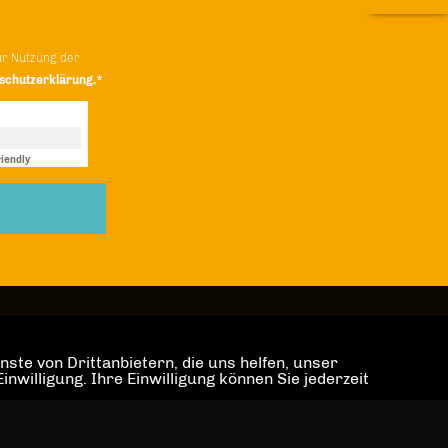
ur Nutzung der
schutzerklärung.*
iendly
Captcha ⇗
ste von Drittanbietern, die uns helfen, unser
REALISATION: SHARKNESS MEDIA GMBH & CO. KG
illigung. Ihre Einwilligung können Sie jederzeit