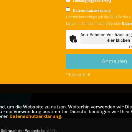
Einwilligungserklärung
Datenschutzerklärung
Hiermit berechtige ich die CDU Berlin z
Daten im Sinn der nachfolgenden
Daten
Anti-Roboter-Verifizierung
Hier klicken
Fr
* Pflichtfeld!
Tiergarten
d, um die Webseite zu nutzen. Weiterhin verwenden wir Dien
orbehalten.
die Verwendung bestimmter Dienste, benötigen wir Ihre Einw
serer
Datenschutzerklärung
.
 Gebrauch der Webseite benötigt.