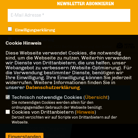
NEWSLETTER ABONNIEREN
Einwilligungserklärung
Datenschutzerklärung
Cookie Hinweis
Hiermit berechtige ich die CDU Berlin zur Nutzung der Daten im Sinn
Diese Webseite verwendet Cookies, die notwendig
der nachfolgenden
Datenschutzerklärung.*
sind, um die Webseite zu nutzen. Weiterhin verwenden
wir Dienste von Drittanbietern, die uns helfen, unser
Anti-Roboter-Verifizierung
Webangebot zu verbessern (Website-Optmierung). Für
Hier klicken
die Verwendung bestimmter Dienste, benötigen wir
Ihre Einwilligung. Ihre Einwilligung können Sie jederzeit
Friendly
Captcha ⇗
widerrufen. Weitere Informationen finden Sie in
unserer
Datenschutzerklärung
.
Technisch notwendige Cookies (
Übersicht
)
Die notwendigen Cookies werden allein für den
* Pflichtfeld!
ordnungsgemäßen Gebrauch der Webseite benötigt.
Cookies von Drittanbietern (
Hinweis
)
Derzeit verzichten wir auf Scripte von Drittanbietern auf der
Webseite.
@2026 CDU Tiergarten
Alle Rechte vorbehalten.
Einverstanden