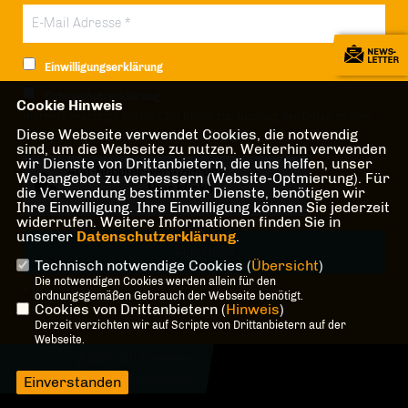
Einwilligungserklärung
Datenschutzerklärung
Cookie Hinweis
Hiermit berechtige ich die CDU Berlin zur Nutzung der Daten im Sinn
Diese Webseite verwendet Cookies, die notwendig
der nachfolgenden
Datenschutzerklärung.*
sind, um die Webseite zu nutzen. Weiterhin verwenden
wir Dienste von Drittanbietern, die uns helfen, unser
Anti-Roboter-Verifizierung
Webangebot zu verbessern (Website-Optmierung). Für
Hier klicken
die Verwendung bestimmter Dienste, benötigen wir
Ihre Einwilligung. Ihre Einwilligung können Sie jederzeit
Friendly
Captcha ⇗
widerrufen. Weitere Informationen finden Sie in
unserer
Datenschutzerklärung
.
Technisch notwendige Cookies (
Übersicht
)
Die notwendigen Cookies werden allein für den
* Pflichtfeld!
ordnungsgemäßen Gebrauch der Webseite benötigt.
Cookies von Drittanbietern (
Hinweis
)
Derzeit verzichten wir auf Scripte von Drittanbietern auf der
Webseite.
@2026 CDU Tiergarten
Alle Rechte vorbehalten.
Einverstanden