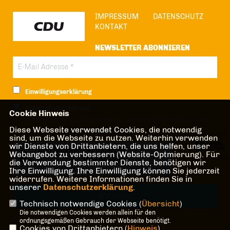
IMPRESSUM
DATENSCHUTZ
KONTAKT
NEWSLETTER ABONNIEREN
Einwilligungserklärung
Datenschutzerklärung
Cookie Hinweis
Hiermit berechtige ich die CDU Berlin zur Nutzung der Daten im Sinn
Diese Webseite verwendet Cookies, die notwendig
der nachfolgenden
Datenschutzerklärung.*
sind, um die Webseite zu nutzen. Weiterhin verwenden
wir Dienste von Drittanbietern, die uns helfen, unser
Anti-Roboter-Verifizierung
Webangebot zu verbessern (Website-Optmierung). Für
Hier klicken
die Verwendung bestimmter Dienste, benötigen wir
Ihre Einwilligung. Ihre Einwilligung können Sie jederzeit
Friendly
Captcha ⇗
widerrufen. Weitere Informationen finden Sie in
unserer
Datenschutzerklärung
.
Technisch notwendige Cookies (
Übersicht
)
Die notwendigen Cookies werden allein für den
* Pflichtfeld!
ordnungsgemäßen Gebrauch der Webseite benötigt.
Cookies von Drittanbietern (
Hinweis
)