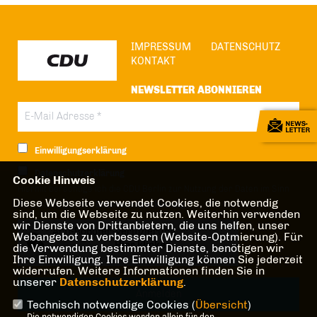
IMPRESSUM
DATENSCHUTZ
KONTAKT
NEWSLETTER ABONNIEREN
Einwilligungserklärung
Datenschutzerklärung
Cookie Hinweis
Hiermit berechtige ich die CDU Berlin zur Nutzung der Daten im Sinn
Diese Webseite verwendet Cookies, die notwendig
der nachfolgenden
Datenschutzerklärung.*
sind, um die Webseite zu nutzen. Weiterhin verwenden
wir Dienste von Drittanbietern, die uns helfen, unser
Anti-Roboter-Verifizierung
Webangebot zu verbessern (Website-Optmierung). Für
Hier klicken
die Verwendung bestimmter Dienste, benötigen wir
Ihre Einwilligung. Ihre Einwilligung können Sie jederzeit
Friendly
Captcha ⇗
widerrufen. Weitere Informationen finden Sie in
unserer
Datenschutzerklärung
.
Technisch notwendige Cookies (
Übersicht
)