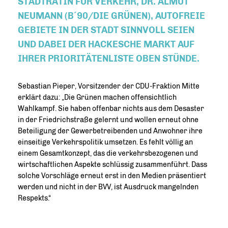
TADTRÄTIN FÜR VERKEHR, DR. ALMUT N
EUMANN (B´90/DIE GRÜNEN), AUTOFREIE G
EBIETE IN DER STADT SINNVOLL SEIEN U
ND DABEI DER HACKESCHE MARKT AUF I
HRER PRIORITÄTENLISTE OBEN STÜNDE.
Sebastian Pieper, Vorsitzender der CDU-Fraktion Mitte
erklärt dazu: „Die Grünen machen offensichtlich
Wahlkampf. Sie haben offenbar nichts aus dem Desaster
in der Friedrichstraße gelernt und wollen erneut ohne
Beteiligung der Gewerbetreibenden und Anwohner ihre
einseitige Verkehrspolitik umsetzen. Es fehlt völlig an
einem Gesamtkonzept, das die verkehrsbezogenen und
wirtschaftlichen Aspekte schlüssig zusammenführt. Dass
solche Vorschläge erneut erst in den Medien präsentiert
werden und nicht in der BVV, ist Ausdruck mangelnden
Respekts.“