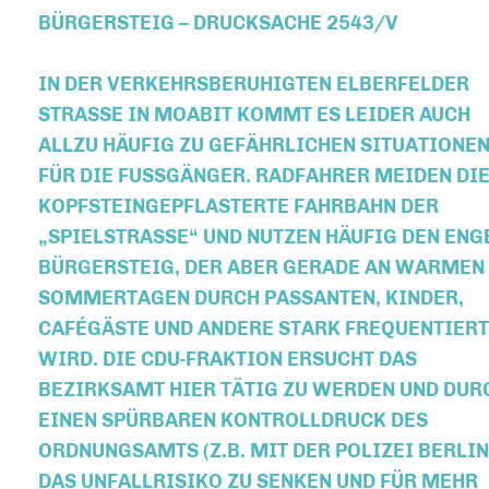
ÜRGERSTEIG – DRUCKSACHE 2543/V
IN DER VERKEHRSBERUHIGTEN ELBERFELDER
STRASSE IN MOABIT KOMMT ES LEIDER AUCH A
LLZU HÄUFIG ZU GEFÄHRLICHEN SITUATIONEN 
ÜR DIE FUSSGÄNGER. RADFAHRER MEIDEN DIE K
PFSTEINGEPFLASTERTE FAHRBAHN DER „S
PIELSTRASSE“ UND NUTZEN HÄUFIG DEN ENGEN B
GERSTEIG, DER ABER GERADE AN WARMEN SOM
MERTAGEN DURCH PASSANTEN, KINDER, CAF
ÉGÄSTE UND ANDERE STARK FREQUENTIERT WIR
D. DIE CDU-FRAKTION ERSUCHT DAS BEZ
IRKSAMT HIER TÄTIG ZU WERDEN UND DURCH E
EN SPÜRBAREN KONTROLLDRUCK DES ORD
NUNGSAMTS (Z.B. MIT DER POLIZEI BERLIN) DA
UNFALLRISIKO ZU SENKEN UND FÜR MEHR ACH