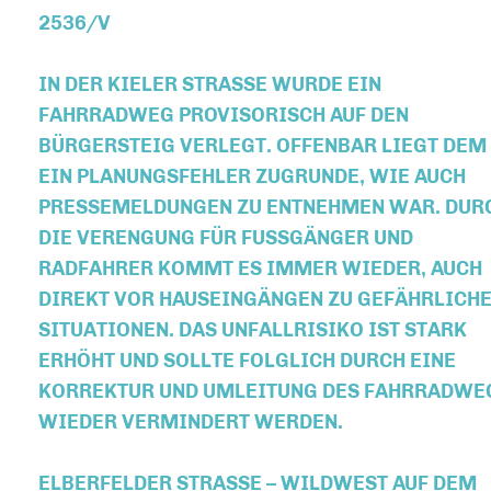
536/V
IN DER KIELER STRASSE WURDE EIN F
AHRRADWEG PROVISORISCH AUF DEN B
ÜRGERSTEIG VERLEGT. OFFENBAR LIEGT DEM E
IN PLANUNGSFEHLER ZUGRUNDE, WIE AUCH P
RESSEMELDUNGEN ZU ENTNEHMEN WAR. DURCH
IE VERENGUNG FÜR FUSSGÄNGER UND RA
DFAHRER KOMMT ES IMMER WIEDER, AUCH DI
REKT VOR HAUSEINGÄNGEN ZU GEFÄHRLICHEN 
TUATIONEN. DAS UNFALLRISIKO IST STARK ER
HÖHT UND SOLLTE FOLGLICH DURCH EINE KO
RREKTUR UND UMLEITUNG DES FAHRRADWEGS 
EDER VERMINDERT WERDEN.
ELBERFELDER STRASSE – WILDWEST AUF DEM B