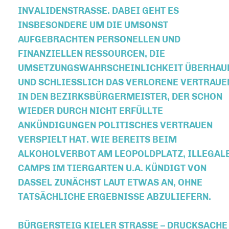
NVALIDENSTRASSE. DABEI GEHT ES IN
SBESONDERE UM DIE UMSONST AU
FGEBRACHTEN PERSONELLEN UND FI
NANZIELLEN RESSOURCEN, DIE UM
SETZUNGSWAHRSCHEINLICHKEIT ÜBERHAUPT 
D SCHLIESSLICH DAS VERLORENE VERTRAUEN I
DEN BEZIRKSBÜRGERMEISTER, DER SCHON WIE
DER DURCH NICHT ERFÜLLTE ANK
ÜNDIGUNGEN POLITISCHES VERTRAUEN VER
SPIELT HAT. WIE BEREITS BEIM ALK
OHOLVERBOT AM LEOPOLDPLATZ, ILLEGALEN C
PS IM TIERGARTEN U.A. KÜNDIGT VON DAS
SEL ZUNÄCHST LAUT ETWAS AN, OHNE TAT
SÄCHLICHE ERGEBNISSE ABZULIEFERN.
BÜRGERSTEIG KIELER STRASSE – DRUCKSACHE 2