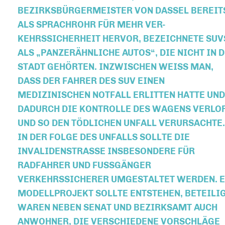
ZIRKSBÜRGERMEISTER VON DASSEL BEREITS A
S SPRACHROHR FÜR MEHR VER-KE
HRSSICHERHEIT HERVOR, BEZEICHNETE SUVS A
S „PANZERÄHNLICHE AUTOS“, DIE NICHT IN DIE 
ADT GEHÖRTEN. INZWISCHEN WEISS MAN, DAS
S DER FAHRER DES SUV EINEN MED
IZINISCHEN NOTFALL ERLITTEN HATTE UND DAD
URCH DIE KONTROLLE DES WAGENS VERLOR UN
SO DEN TÖDLICHEN UNFALL VERURSACHTE. IN
DER FOLGE DES UNFALLS SOLLTE DIE INV
ALIDENSTRASSE INSBESONDERE FÜR RADF
AHRER UND FUSSGÄNGER VERKE
HRSSICHERER UMGESTALTET WERDEN. EIN MOD
LPROJEKT SOLLTE ENTSTEHEN, BETEILIGT WAR
NEBEN SENAT UND BEZIRKSAMT AUCH ANWOH
NER, DIE VERSCHIEDENE VORSCHLÄGE EINGE